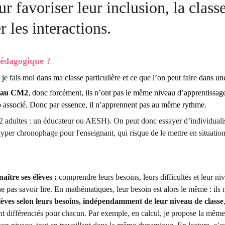
 favoriser leur inclusion, la class
r les interactions.
pédagogique ?
 je fais moi dans ma classe particulière et ce que l’on peut faire dans un
P au CM2
, donc forcément, ils n’ont pas le même niveau d’apprentissage
p associé. Donc par essence, il n’apprennent pas au même rythme. 
 2 adultes : un éducateur ou AESH). On peut donc essayer d’individualis
hyper chronophage pour l'enseignant, qui risque de le mettre en situation
aître ses élèves :
 comprendre leurs besoins, leurs difficultés et leur n
 pas savoir lire. En mathématiques, leur besoin est alors le même : ils 
lèves selon leurs besoins, indépendamment de leur niveau de classe
 différenciés pour chacun. Par exemple, en calcul, je propose la même act