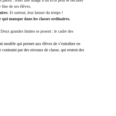
pareil : relier une image à un écrit peut se décliner 
 fine de ses élèves. 
aires
. Et surtout, leur laisser du temps ! 
ce qui manque dans les classes ordinaires.
. Deux grandes limites se posent : le cadre des 
ent modèle qui permet aux élèves de s’entraîner en 
e contraint par des niveaux de classe, qui restent des 