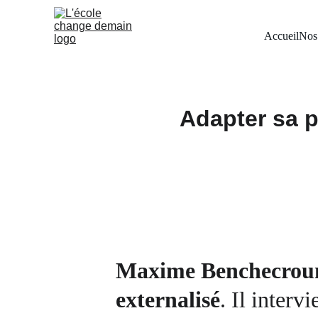
Accueil
Nos 
Adapter sa p
Maxime Benchecroun e
externalisé
. Il interv