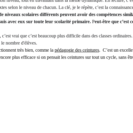
son niveau, tout en travaillant dans la même dynamique. En lecture, c’est 
tes selon le niveau de chacun. La clé, je le répète, c’est la connaissance
 de niveaux scolaires différents peuvent avoir des compétences simil
suis avec eux sur toute leur scolarité primaire.
 P
eut-être que c’est 
, 
c’est vrai que c’est beaucoup plus difficile dans des classes ordinaires
 le nombre d'élèves.
ctionnent très bien, comme la 
pédagogie des ceintures
.  C’est un excell
core plus efficace si on pensait les ceintures sur tout un cycle, sans êtr